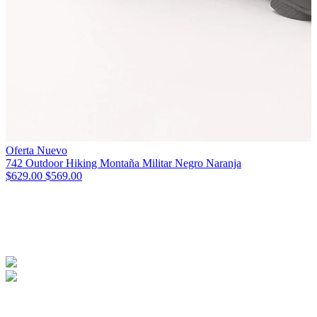
Oferta
Nuevo
O
742 Outdoor Hiking Montaña Militar Negro Naranja
6
$629.00
$569.00
$